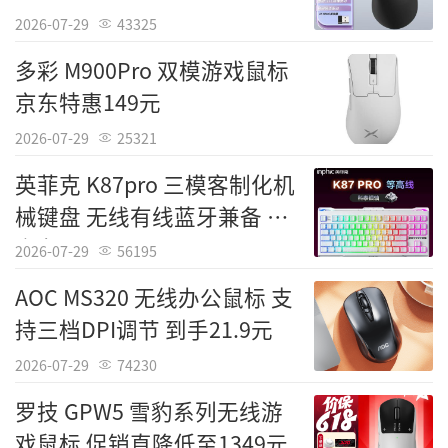
2026-07-29
43325
多彩 M900Pro 双模游戏鼠标
京东特惠149元
2026-07-29
25321
英菲克 K87pro 三模客制化机
械键盘 无线有线蓝牙兼备 电
竞办公两用280元
2026-07-29
56195
AOC MS320 无线办公鼠标 支
持三档DPI调节 到手21.9元
2026-07-29
74230
罗技 GPW5 雪豹系列无线游
戏鼠标 促销直降低至1349元