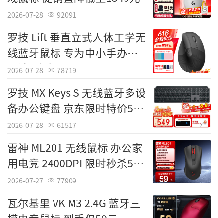
2026-07-28
92091
罗技 Lift 垂直立式人体工学无
线蓝牙鼠标 专为中小手办公
设计 到手289元
2026-07-28
78719
罗技 MX Keys S 无线蓝牙多设
备办公键盘 京东限时特价549
元
2026-07-28
61517
雷神 ML201 无线鼠标 办公家
用电竞 2400DPI 限时秒杀59
元
2026-07-27
77909
瓦尔基里 VK M3 2.4G 蓝牙三