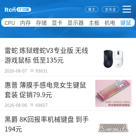
CPU
内存
存储
显卡
显示器
主板
机电
键鼠
雷蛇 炼狱蝰蛇V3专业版 无线
游戏鼠标 低至135元
2026-08-07
93631
惠普 薄膜手感电竞女生键鼠
套装 促销79.9元
2026-08-06
69657
黑爵 8K回报率机械键盘 到手
194元