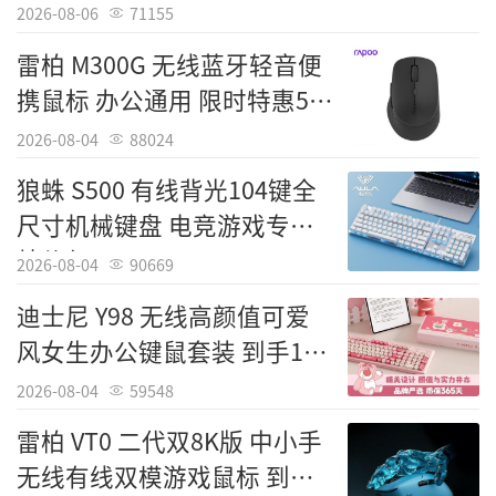
2026-08-06
71155
雷柏 M300G 无线蓝牙轻音便
携鼠标 办公通用 限时特惠59
元
2026-08-04
88024
狼蛛 S500 有线背光104键全
尺寸机械键盘 电竞游戏专用
特价仅84元
2026-08-04
90669
迪士尼 Y98 无线高颜值可爱
风女生办公键鼠套装 到手119
元
2026-08-04
59548
雷柏 VT0 二代双8K版 中小手
无线有线双模游戏鼠标 到手