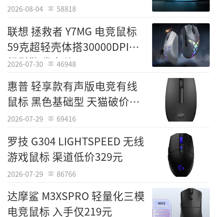
209元
2026-08-04
58818
联想 拯救者 Y7MG 电竞鼠标
59克超轻壳体搭30000DPI旗
舰引擎 发布价499元
2026-07-30
46948
惠普 轻享款有声版电竞有线
鼠标 黑色基础型 天猫破价
19.9元
2026-07-29
69416
罗技 G304 LIGHTSPEED 无线
游戏鼠标 渠道低价329元
2026-07-29
86766
达摩鲨 M3XSPRO 轻量化三模
电竞鼠标 入手仅219元