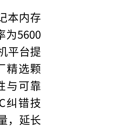
 笔记本内存
为5600
机平台提
厂精选颗
性与可靠
CC纠错技
量，延长