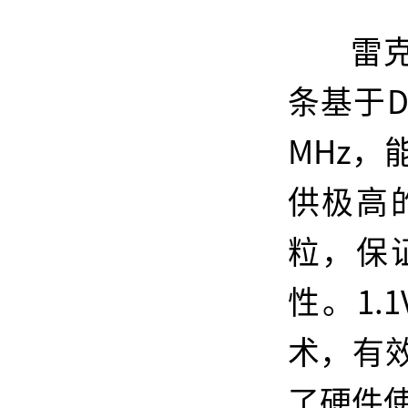
雷克
条基于D
MHz
供极高
粒，保
性。1.
术，有
了硬件