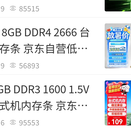
责任
399元
19
85515
GB DDR4 2666 台
存条 京东自营低价
元
19
56893
B DDR3 1600 1.5V
式机内存条 京东自
特惠109元
16
95553