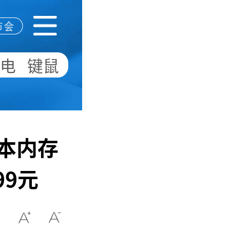
机电
键鼠
笔记本内存
99元