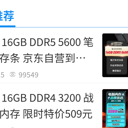
芯片组，确保即插即用，无需繁
东渠道低至519元
条内存 京东259元
存条 京东自
推荐
。
6GB DDR5 5600 笔
性上，雷克沙 24GB DDR5 5
存条 京东自营到手
P 3.0一键超频技术，用户可在
元
启预设频率，无需手动调节
25
99549
于追求最新平台性能的用户，
6GB DDR4 3200 战
系统启动盘的基础配置，或作
内存 限时特价509元
充，实现双通道运行以提升带