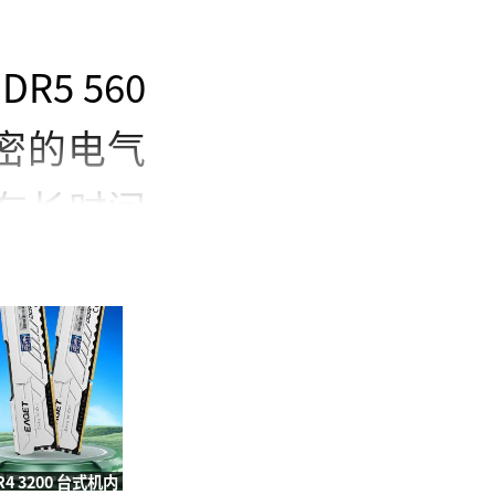
R5 560
精密的电气
在长时间
节的把控
清视频播
的操作体
AMD的最
R4 3200 台式机内