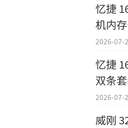
[产
忆捷 16
机内存
价569
2026-07-
忆捷 16
双条套
手775
2026-07-
威刚 32