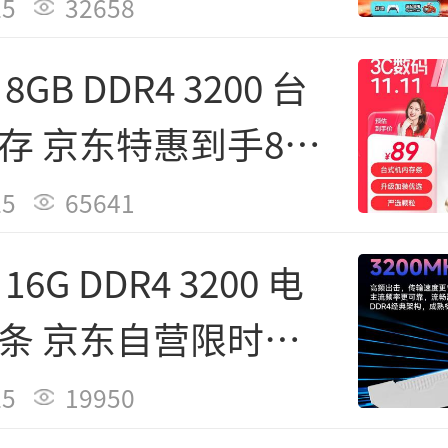
25
32658
争力的1199元今日特惠价
GB DDR4 3200 台
本升级新平台、提升基础运行
存 京东特惠到手89
方案，性价比极高。
25
65641
沙 24GB DDR5 5600MHz S
6G DDR4 3200 电
n-die ECC 1.1V低电压 XM
条 京东自营限时特
销商] 京东自营
元
25
19950