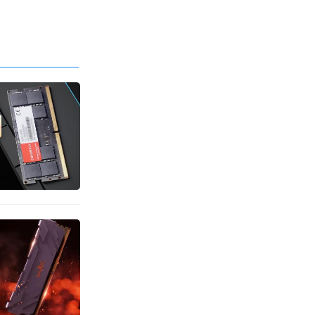
琐的BI
营低价至1099元
600MHz
BIOS中
电压与时
这款内存
为原有内
宽。结合