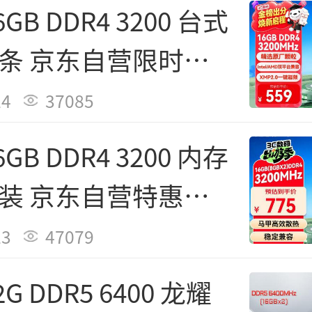
品售价] 1199元
GB DDR4 3200 台式
条 京东自营限时特
元
24
37085
GB DDR4 3200 内存
装 京东自营特惠到
元
23
47079
G DDR5 6400 龙耀