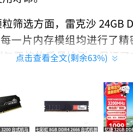
粒筛选方面，雷克沙 24GB DD
 对每一片内存模组均进行了
制与严格的质量检测，保证了
点击查看全文(剩余
63
%)
的稳定性与可靠性。这种对细
存条在面对日常办公软件、高
流游戏时，能够提供流畅无阻
的兼容性测试覆盖了Intel与
4 3200 台式机马
七彩虹 8GB DDR4 2666 台式机普
忆捷 32GB DD