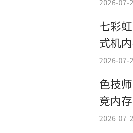
2026-07-
其极具竞
七彩虹 8
是低成
式机内
佳解决
元
2026-07-
雷克
色技师 1
原厂颗粒 O
竞内存
[经
价519
2026-07-