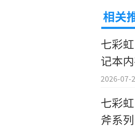
新移动
甲散热内存条 京
相关
OS设置
七彩虹 1
兼容
记本内
支持XM
1299
轻松开
2026-07-
序。对
七彩虹 1
可作为
斧系列
存的补