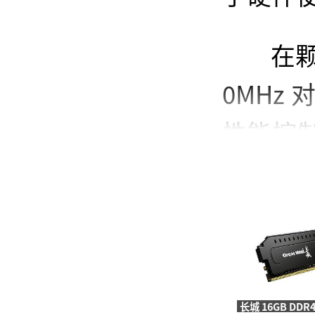
在颗
0MHz
性能控
运行下
使得内
放及主
验。广泛
长城 16GB DDR