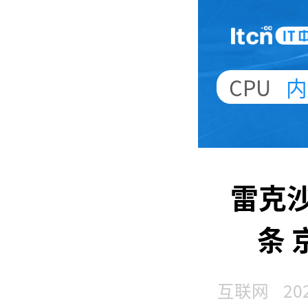
CPU
内
雷克沙 
条 
互联网
20