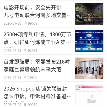
可一键生成 H5 与小程序端应用,实现多端适配
电影开场前，安全先开讲——
与接口自动对接,
平均缩短产品研发周期 6
1
%、
九号电动联合河南多地交警打
降低开发成本
42
%、提升迭代效率 50% 以上
,
造影院安全宣传新场景
技术指标与落地成效均处于行业领先水平。
2026-07-30
99607
​2500+项专利申请、4300万节
截至目前,该软件已在20多家互联网科技企
点：研祥如何炼成工业AI第一
业深度落地应用,覆盖出行、社交、本地生活、
梯队？
文旅四大核心赛道,服务超 200 个内部业务线、
2026-07-29
92911
800 余名研发与产品人员,支撑亿级用户规模的
首发即破局！雷曼发布216吋
出行社交类产品稳定运行。其中:
家庭巨幕墙领航未来大宅
1.
云途智联
:基于引擎搭建出行社交、行程
2026-07-29
19305
联动模块,研发周期缩短 62%,人力成本降低 4
2026 Shopee 店铺关联被封
3%,功能上线效率提升 58%
怎么申诉，申诉材料准备避坑
注意事项
2.
趣游科技
:用于景区社交、活动邀约、组
2026-07-28
99352