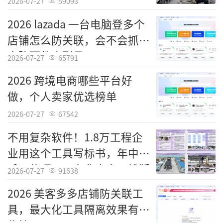
2026-07-27
59093
推广的实践路径。其技术理念与成熟方案可直
2026 lazada 一台电脑登多个
接输出至全球市场,为美国互联网产业、出行平
店铺怎么防关联，会不会抓取
台、社交产品带来显著的降本增效与体验升级
电脑硬件序列号
2026-07-27
65791
价值,持续推动行业向更高效、更普惠、更创新
的方向演进,具备长期且广泛的行业与社会意
2026 跨境电商哪些平台好
义。(文/张恬)
做，个人卖家优选榜单
2026-07-27
67542
【刘宇恒简介】
不用复杂软件！1.8万工程企
刘宇恒是深耕互联网高并发分布式系统、
业用这个工具写标书，年中近
企业级低代码架构领域的资深复合型技术专家,
千万的项目：专业内容，排版
2026-07-27
91638
拥有浙江大学软件工程硕士学位,从业五年先后
精美
任职猿辅导、阿里高德、小红书头部平台,主导
2026 美客多多店铺防关联工
十万级 QPS 核心系统从零搭建与重构,自研共
具，最大化工具隔离效果有哪