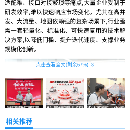
适配难、接口对接繁琐等痛点,大量企业受制于
研发效率,难以快速响应市场变化。尤其在高并
发、大流量、地图依赖强的复杂场景下,行业亟
需一套轻量化、标准化、可快速复用的技术解
决方案,以降低门槛、提升迭代速度、支撑业务
规模化创新。
点击查看全文(剩余
67
%)
视源股份捐赠希沃智慧教育设备，
电子、装备与精密制造 ERP 选型深
GPU+CPU协同范本！CJ 2026现场
以“硬件+培训+巡检”模式赋能广
度指南：把交付能力变成经营确定性
直击：砺算×兆芯让“中国芯”走进
西受灾学校重建
玩家世界
相关推荐