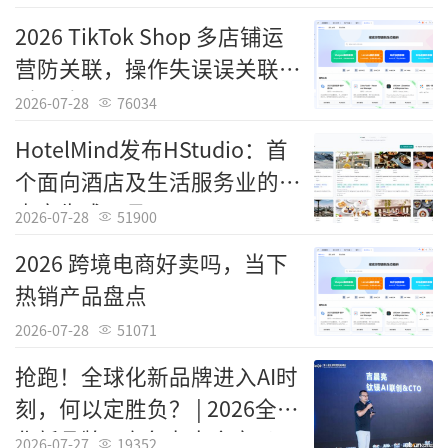
队打卡场景,页面开发效率提升 70%,接口联调
2026 TikTok Shop 多店铺运
时间减少 55%
营防关联，操作失误误关联申
诉思路
3.
启行出行
:快速落地乘客组队、行程共
2026-07-28
76034
享、评价互动功能,迭代周期从 14 天压缩至 3
HotelMind发布HStudio：首
天,用户活跃度提升 21%
个面向酒店及生活服务业的AI
内容生成工具
除企业应用外,该软件
技术方案与核心组件
2026-07-28
51900
被 30 + 中小型互联网企业、10 + 高校计算机实
2026 跨境电商好卖吗，当下
验室、5 + 行业技术社区广泛引用与二次开发,
热销产品盘点
相关技术实践在 CSDN、掘金、InfoQ、开源中
2026-07-28
51071
国等平台引发超 2 万次阅读、2000 + 专业讨论,
抢跑！全球化新品牌进入AI时
成为出行社交低代码领域颇具影响力的实践方
刻，何以定胜负？ | 2026全球
案。
化新品牌AI竞争力大会实录
2026-07-27
19352