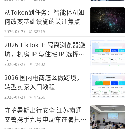
中国计算机学会高级会员、互联网低代码
从Token到任务：智能体AI如
技术领域资深研究员张教授表示:刘宇恒主导研
何改变基础设施的关注焦点
发的该软件,精准解决出行社交场景研发痛点,将
标准化组件与轻量化搭建深度结合,大幅降低研
2026-07-27
38215
发门槛,落地成效显著。其技术通用性强,为低代
2026 TikTok IP 隔离浏览器避
码垂直领域落地提供标准范式,推动互联网后端
坑，机房 IP 与住宅 IP 选择指
研发升级,成为出行社交数字化转型的核心支
南
2026-07-27
72402
撑。
2026 国内电商怎么做跨境，
这款低代码引擎的出现,不仅填补了出行社
转型卖家入门教程
交领域一体化快速开发工具的空白,更以技术创
2026-07-27
47266
新重构了行业研发范式。它从企业内部工具成
守护暑期出行安全 江苏南通
长为全行业通用的基础设施级方案,推动低代码
交警携手九号电动车在暑托班
从通用能力走向垂直深度落地,为高并发、地图
开讲“交通安全课”
依赖、社交互动类复杂业务提供了可复制、可