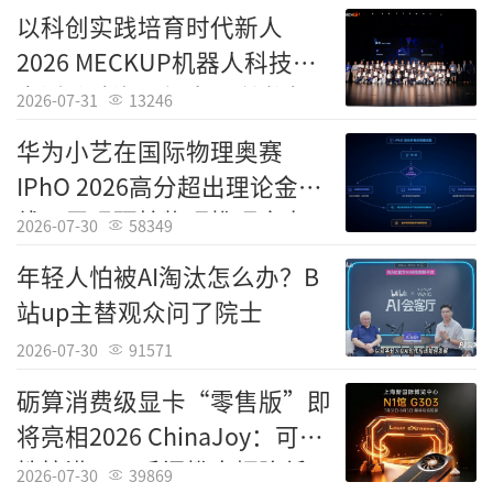
在这一行业背景下,资深后端研发专家
刘宇
以科创实践培育时代新人
恒主导研发
的
出行社交低代码引擎组件快速生
2026 MECKUP机器人科技教
成软件
,凭借可视化拖拽搭建、标准化场景组
育活动珠海晋级赛顺利举办
2026-07-31
13246
件、多端一键生成、接口自动对接等核心技术
华为小艺在国际物理奥赛
突破,迅速成为出行社交领域标杆级低代码解决
IPhO 2026高分超出理论金牌
方案,实现跨企业、跨场景、跨领域的规模化应
线，展现硬核物理推理实力
用,彻底改变传统出行社交产品研发周期长、定
2026-07-30
58349
制成本高、迭代效率低的行业痛点,对整个互联
年轻人怕被AI淘汰怎么办？B
网后端研发与出行社交数字化领域产生里程碑
站up主替观众问了院士
式影响。
2026-07-30
91571
该软件内置路线规划、社交组队、位置共
砺算消费级显卡“零售版”即
享、活动邀约、评价互动等出行社交全场景标
将亮相2026 ChinaJoy：可玩
准化组件,支持拖拽式快速配置页面与业务流程,
性拉满，入手门槛大幅降低
2026-07-30
39869